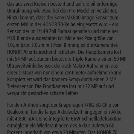
das aus zwei Kreisen besteht und auf die pillenförmige
Umrahmung wie etwa bei den Pro-Modellen verzichtet.
Hinzu kommt, dass der Sony IMX800 Image Sensor zum
ersten Mal in der HONOR 70-Reihe eingesetzt wird – ein
Sensor, der im 1/1,49 Zoll Format gehalten und mit einer
f/1,9 Blende ausgestattet ist. Mit einer Pixelgröße von
1.0µm bzw. 2.0µm mit Pixel Binning ist die Kamera des
HONOR 70 entsprechend lichtstark. Die Hauptkamera löst
mit 54 MP auf. Zudem bietet die Triple-Kamera einen 50 MP
Ultraweitwinkelsensor, der auch Makro-Aufnahmen aus
einer Distanz von nur einem Zentimeter aufnehmen kann.
Komplettiert wird das Kamera-Setup durch einen 2 MP
Tiefensensor. Die Frontkamera löst mit 32 MP auf und
verspricht gestochen scharfe Selfies.
Für den Antrieb sorgt der Snapdragon 778G 5G-Chip von
Qualcomm, für die lange Akkulaufzeit hingegen ein Akku
mit 4.800 mAh. Eine integrierte 66W-Schnellladefunktion
ermöglicht ein Wiederaufladen des Akkus aufetwa 60
Prozent innerhalb von etwa 20 Minuten. Das HONOR 70