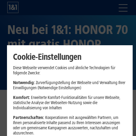
Neu bei 1&1: HONOR 70
mit gratis HONOR
Earbuds 3 Pro im Wert
Cookie-Einstellungen
Diese Webseite verwendet Cookies und ähnliche Technologien für
von 199 Euro
folgende Zwecke:
Notwendig:
Zurverfügungstellung der Webseite und Verwaltung Ihrer
Einwilligungen (Notwendige Einstellungen)
Komfort:
Erweiterte Komfort-Funktionalitäten für unsere Webseite,
statistische Analyse der Webseiten-Nutzung sowie die
Montabaur, 02. September 2022
. Das neue HONOR 70
Individualisierung von Inhalten
ist ab sofort bei 1&1 verfügbar. Wer das aktuelle Flaggschiff
Partnerschaften:
Kooperationen mit ausgewählten Partnern, um
des chinesischen Smartphone-Herstellers in Kombination
Ihnen personalisierte Inhalte passend zu Ihren Interessen anzuzeigen
mit einer 1&1 All-Net-Flat erwirbt, erhält die Earbuds 3 Pro
oder um gemeinsame Kampagnen auszuwerten, nachzuhalten und
abzurechnen.
von HONOR in den Farben White oder Gray im Wert von 199