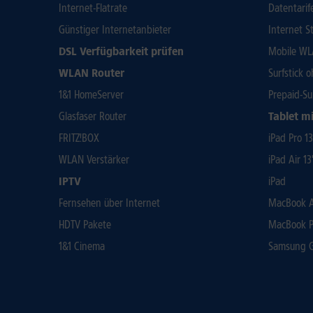
Internet-Flatrate
Datentarif
Günstiger Internetanbieter
Internet St
DSL Verfügbarkeit prüfen
Mobile WL
WLAN Router
Surfstick 
1&1 HomeServer
Prepaid-Su
Glasfaser Router
Tablet mi
FRITZ!BOX
iPad Pro 1
WLAN Verstärker
iPad Air 13
IPTV
iPad
Fernsehen über Internet
MacBook Ai
HDTV Pakete
MacBook P
1&1 Cinema
Samsung Ga