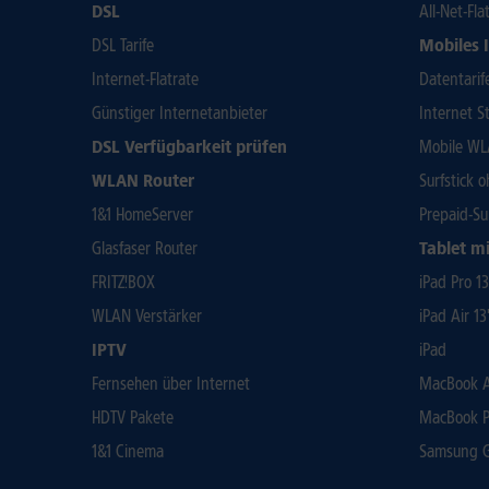
DSL
All-Net-Fla
DSL Tarife
Mobiles 
Internet-Flatrate
Datentarif
Günstiger Internetanbieter
Internet St
DSL Verfügbarkeit prüfen
Mobile WL
WLAN Router
Surfstick 
1&1 HomeServer
Prepaid-Su
Glasfaser Router
Tablet mi
FRITZ!BOX
iPad Pro 1
WLAN Verstärker
iPad Air 13
IPTV
iPad
Fernsehen über Internet
MacBook Ai
HDTV Pakete
MacBook P
1&1 Cinema
Samsung Ga