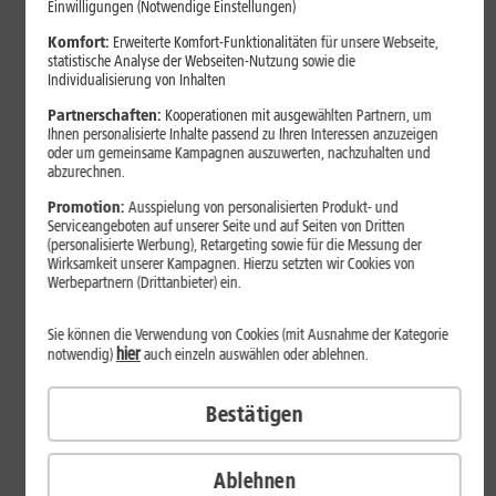
Einwilligungen (Notwendige Einstellungen)
kostenlosen Apps für Smartwatches vor, die für die beiden
Komfort:
Erweiterte Komfort-Funktionalitäten für unsere Webseite,
Betriebssysteme Wear OS by Google und watchOS von
statistische Analyse der Webseiten-Nutzung sowie die
Apple verfügbar sind.
Individualisierung von Inhalten
Partnerschaften:
Kooperationen mit ausgewählten Partnern, um
Ihnen personalisierte Inhalte passend zu Ihren Interessen anzuzeigen
oder um gemeinsame Kampagnen auszuwerten, nachzuhalten und
abzurechnen.
Promotion:
Ausspielung von personalisierten Produkt- und
Serviceangeboten auf unserer Seite und auf Seiten von Dritten
(personalisierte Werbung), Retargeting sowie für die Messung der
Wirksamkeit unserer Kampagnen. Hierzu setzten wir Cookies von
Werbepartnern (Drittanbieter) ein.
Sie können die Verwendung von Cookies (mit Ausnahme der Kategorie
hier
notwendig)
auch einzeln auswählen oder ablehnen.
Bestätigen
Fit bleiben: Adidas Runtastic und Strava
Die meisten
Smartwatches
, zum Beispiel die Galaxy Watch
Ablehnen