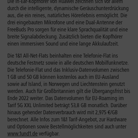
Die In-Ear-Kopfhörer von Huawei zeichnen sich vor allem
durch die intelligente, dynamische Geräuschunterdrückung
aus, die ein reines, natürliches Hörerlebnis ermöglicht. Die
drei eingebauten Mikrofone und eine Dual-Antenne der
FreeBuds Pro sorgen für eine klare Sprachqualität und eine
breite Signalabdeckung. Zusätzlich bieten die Kopfhörer
einen immersiven Sound und eine lange Akkulaufzeit.
Die 1&1 All-Net-Flats beinhalten eine Telefonie-Flat ins
deutsche Festnetz sowie in alle deutschen Mobilfunknetze.
Die Telefonie-Flat und das Inklusiv-Datenvolumen zwischen
1 GB und 50 GB können kostenlos auch im EU-Ausland
sowie auf Island, in Norwegen und Liechtenstein genutzt
werden. Auch für Großbritannien gilt die Übergangsfrist bis
Ende 2022 weiter. Das Datenvolumen für EU-Roaming im
Tarif 5G XXL Unlimited beträgt 53,8 GB monatlich. Darüber
hinaus gehender Datenverbrauch wird mit 2,975 €/GB
berechnet. Alle Infos zum 1&1 Tarif-Angebot, zur Hardware
und Optionen sowie Bestellmöglichkeiten sind auch unter
www.1und1.de
verfügbar.