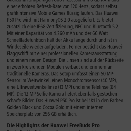
einer erhöhten Refresh-Rate von 120 Hertz, sodass selbst
grafikintensive Mobile Games flüssig laufen. Das Huawei
P50 Pro wird mit HarmonyOS 2.0 ausgeliefert. Es bietet
zusätzlich eine IP68-Zertifizierung, NFC und Bluetooth 5.2.
Mit einer Kapazität von 4.360 mAh und der 66 Watt
Schnellladefunktion hält der Akku lange durch und ist in
Windeseile wieder aufgeladen. Ferner besticht das Huawei-
Flaggschiff mit einer professionellen Kameraausstattung
und einem neuen Design: Die Linsen sind auf der Rückseite
in zwei kreisrunden Modulen verbaut und erinnern an
traditionelle Kameras. Das Setup umfasst einen 50 MP-
Sensor im Weitwinkel, einen Monochromsensor (40 MP),
eine Ultraweitwinkellinse (13 MP) und eine Telelinse (64
MP). Die 12 MP Selfie-Kamera liefert ebenfalls gestochen
scharfe Bilder. Das Huawei P50 Pro ist bei 1&1 in den Farben
Golden Black und Cocoa Gold mit einem internen
Speicherplatz von 256 GB erhältlich.
Die Highlights der Huawei FreeBuds Pro