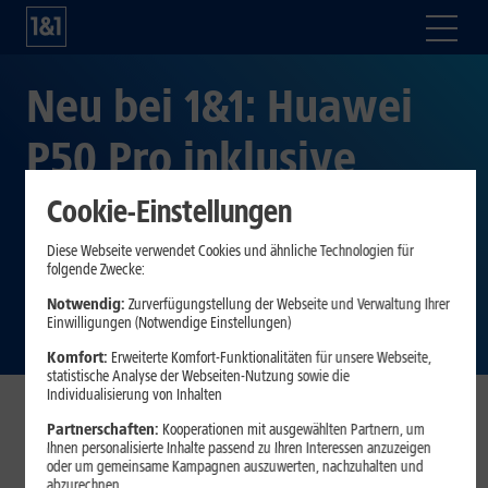
Neu bei 1&1: Huawei
P50 Pro inklusive
gratis Huawei
Cookie-Einstellungen
FreeBuds Pro und bis
Diese Webseite verwendet Cookies und ähnliche Technologien für
folgende Zwecke:
zu drei Freimonaten
Notwendig:
Zurverfügungstellung der Webseite und Verwaltung Ihrer
Einwilligungen (Notwendige Einstellungen)
Komfort:
Erweiterte Komfort-Funktionalitäten für unsere Webseite,
statistische Analyse der Webseiten-Nutzung sowie die
Individualisierung von Inhalten
Partnerschaften:
Kooperationen mit ausgewählten Partnern, um
Montabaur, 27. Januar 2022
. Das neue Huawei-
Ihnen personalisierte Inhalte passend zu Ihren Interessen anzuzeigen
Flaggschiff P50 Pro ist ab sofort bei 1&1 erhältlich. Zum
oder um gemeinsame Kampagnen auszuwerten, nachzuhalten und
abzurechnen.