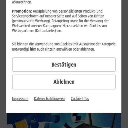
abzurechnen.
Promotion:
Ausspielung von personalisierten Produkt- und
30.12.2022
Serviceangeboten auf unserer Seite und auf Seiten von Dritten
(personalisierte Werbung), Retargeting sowie für die Messung der
Glasfaser-Anschlüsse in Stuttgart,
Wirksamkeit unserer Kampagnen. Hierzu setzten wir Cookies von
Düsseldorf, Würzburg und Co. ab
Werbepartnern (Drittanbieter) ein.
sofort über 1&1 buchbar
Sie können die Verwendung von Cookies (mit Ausnahme der Kategorie
hier
notwendig)
auch einzeln auswählen oder ablehnen.
Glasfaser-Anschlüsse von 1&1 machen viele Städte und
Gemeinden wie Diespeck, Düsseldorf, Prien am Chiemsee, und
Bestätigen
Stuttgart-Botnang fit für die digitale Zukunft.
Mehr erfahren
Ablehnen
Impressum
Datenschutzhinweise
Cookie-Infos