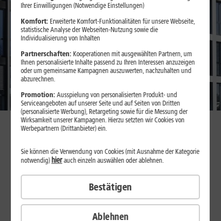
Ihrer Einwilligungen (Notwendige Einstellungen)
Komfort:
Erweiterte Komfort-Funktionalitäten für unsere Webseite,
statistische Analyse der Webseiten-Nutzung sowie die
Individualisierung von Inhalten
Partnerschaften:
Kooperationen mit ausgewählten Partnern, um
Ihnen personalisierte Inhalte passend zu Ihren Interessen anzuzeigen
oder um gemeinsame Kampagnen auszuwerten, nachzuhalten und
abzurechnen.
Promotion:
Ausspielung von personalisierten Produkt- und
Serviceangeboten auf unserer Seite und auf Seiten von Dritten
(personalisierte Werbung), Retargeting sowie für die Messung der
Wirksamkeit unserer Kampagnen. Hierzu setzten wir Cookies von
Werbepartnern (Drittanbieter) ein.
18.05.2026
Sie können die Verwendung von Cookies (mit Ausnahme der Kategorie
Größere Glasfaser-Anbietervielfalt für
hier
notwendig)
auch einzeln auswählen oder ablehnen.
Deutschland: 1&1 und Tele Columbus
schließen langfristige
Bestätigen
Kooperationsvereinbarung
Ablehnen